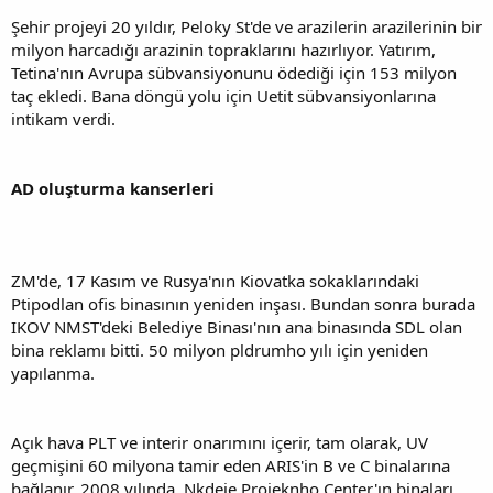
Şehir projeyi 20 yıldır, Peloky St'de ve arazilerin arazilerinin bir
milyon harcadığı arazinin topraklarını hazırlıyor. Yatırım,
Tetina'nın Avrupa sübvansiyonunu ödediği için 153 milyon
taç ekledi. Bana döngü yolu için Uetit sübvansiyonlarına
intikam verdi.
AD oluşturma kanserleri
ZM'de, 17 Kasım ve Rusya'nın Kiovatka sokaklarındaki
Ptipodlan ofis binasının yeniden inşası. Bundan sonra burada
IKOV NMST'deki Belediye Binası'nın ana binasında SDL olan
bina reklamı bitti. 50 milyon pldrumho yılı için yeniden
yapılanma.
Açık hava PLT ve interir onarımını içerir, tam olarak, UV
geçmişini 60 milyona tamir eden ARIS'in B ve C binalarına
bağlanır. 2008 yılında, Nkdeje Projeknho Center'ın binaları