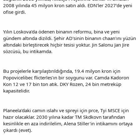
2008 yılında 45 milyon kron satın aldı. EDN'ler 2027'de yeni
ofise girdi.
Yılın Loskova'da ödenen binanın reformu, bina ve yeni
gündem altında dizildi. Şehir AD'sinin binanın chaan'ını yüzün
altındaki birleştirecek hiçbir tesisi yoktur. Jin Salonu Jan Jire
sözcüsü, bu intikamda.
Bu projelerle karşılaştırıldığında, 19.4 milyon kron için
Popovicelibec flicterles'ın bir soygunu var. Camda Kadoron
Kon 12 ve 17 bin ton atık. DKY Rozen, 24 bin metreküp
kapasitelidir.
Planeela'daki camın ıslahı ve spreyi için prce, Tyi MSCE için
hazır olacaklar. 2030 yılına kadar TM Skdkovn tarafından
kesinlikle en aza indirilelim, Alena Stiller'in intikamını ortaya
çıkardı (evet).