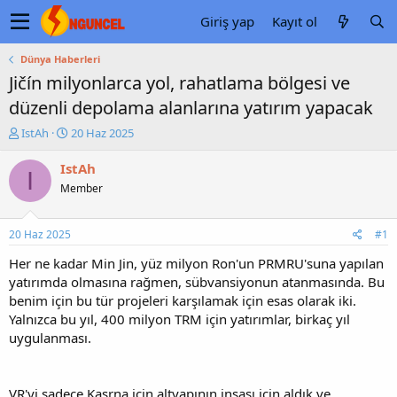
Giriş yap
Kayıt ol
Dünya Haberleri
Jičín milyonlarca yol, rahatlama bölgesi ve
düzenli depolama alanlarına yatırım yapacak
K
B
IstAh
20 Haz 2025
o
a
n
ş
IstAh
I
u
l
Member
y
a
u
n
b
g
20 Haz 2025
#1
a
ı
ş
ç
Her ne kadar Min Jin, yüz milyon Ron'un PRMRU'suna yapılan
l
t
yatırımda olmasına rağmen, sübvansiyonun atanmasında. Bu
a
a
benim için bu tür projeleri karşılamak için esas olarak iki.
t
r
Yalnızca bu yıl, 400 milyon TRM için yatırımlar, birkaç yıl
a
i
uygulanması.
n
h
i
VR'yi sadece Kasrna için altyapının inşası için aldık ve