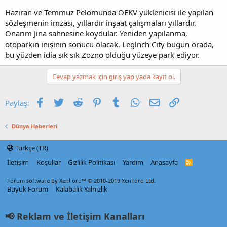
Haziran ve Temmuz Pelomunda OEKV yüklenicisi ile yapılan
sözleşmenin imzası, yıllardır inşaat çalışmaları yıllardır.
Onarım Jina sahnesine koydular. Yeniden yapılanma,
otoparkın inişinin sonucu olacak. Leglnch City bugün orada,
bu yüzden idia sık sık Zozno olduğu yüzeye park ediyor.
Cevap yazmak için giriş yap yada kayıt ol.
Facebook
Twitter
Reddit
Pinterest
Tumblr
WhatsApp
E-posta
Link
Paylaş:
Dünya Haberleri
Türkçe (TR)
İletişim
Koşullar
Gizlilik Politikası
Yardım
Anasayfa
R
S
S
Forum software by XenForo™
© 2010-2019 XenForo Ltd.
Büyük Forum
Kalabalık Yalnızlık
📢 Reklam ve İletişim Kanalları