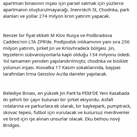
apartman binasının inşası için parsel satmak için yüzlerce
apartmanın oluşturulmayacağı. Inenrskch St, Chodnka, park
alanları ve yollar 274 milyon kron yatırım yapacak.
Benzer bir fiyat etiketi M Klov Rusya ve Podbradova
Caddesi'nin LTA ZPR'de. Podlpodsk intikamının yanı sıra 256
milyon yatırım, şirket Jin ve Krlovhradeck bölgesi. Jin,
teyzelerin sübvansiyonlarla kaplı olduğu 134 milyonu ödedi.
Yol tamamen yeniden yapılandırılmıştır, chodnka ve bisiklet
yolunun inşası. Kiovatka 17 Kasım sokaklarında, baypas
tarafından Irma Geisslov Au'da daireler yapılacak.
Belediye Binası, en yüksek Jin Park'ta PEM'DE Yeni Kasabada
iki şehirli bir çayır bulunan bir şirket ekiyordu. Asfalt
rotalarına ve parkurlara ek olarak, bir kaykepark, pumptrack,
skovac tepesi, futbol için vurulacak ve kusursuz merdivenler
ve brod için işe alınan unsurlar olacak. Eku beihou nový
Bridges.