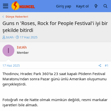
Giriş yap
Kayıt ol
Dünya Haberleri
Guns n 'Roses, Rock for People Festival'i iyi bir
şekilde bitirdi
K
B
IstAh
17 Haz 2025
o
a
n
ş
IstAh
I
u
l
Member
y
a
u
n
b
g
17 Haz 2025
#1
a
ı
ş
ç
Thodinov, Hradec Park 360'ta 23 saat kapalı Ptidenn Festival
l
t
Maratonu'ndan sonra Pazar günü ünlü Amerikan oluşumunu
a
a
gerçekleştirdi.
t
r
a
i
n
h
Fotoğrafı ne de Natte olmak mümkün değildi, resmi markalar
i
işaretleri bile almadı.