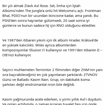
Bir yılı almak Zlavk Axl Rose. Set, İmha için İştah
Albümü'nden The Jungle'a ünlü hit Welcome'u açtı. Frontman
Bhal, PDIO'nun bir ucundan ikincisine kadar, ama yandı. Bu
PSNI'den sonra hayranlar gülümsedi, 20 saat sonra iyi
günlerce ve bunun sadece NJ için RNO olduğunu eklediler.
Ve 1987'den itibaren yıkım için ilk albüm Hradec Králové'de
en yüksek kalıcılıktı. Miles ayrıca albümlerden
kompozisyonlar Illusion I'i kullanıyor ve 1991'den itibaren II –
OB'nizi kullanıyor.
Seyirci muhtemelen Termintor 2 filminden diğer ZNM'nin yanı
sıra kaçırabileceğiniz en çok yayınlanan şarkılardı: ZTVNOV
Günü ve Balladic Kasım Rain. Grup, on dakikalık koma
şarkıları değil enstrümantal nron bile değildi.
Kasım yağmurunda acele ederken, o yirmi yıllık Axl'i duydum.
Ve onları açtığımda, o zaman kızaran tuvalet fanı için önde