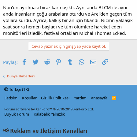
Non'un ayrılması biraz karmaşıktı. Aynı anda BLCM ile aynı
anda insanların çoğu arabalara oturdu ve Arel'den geçen tüm
yollara sürdü. Ayrıca, kalkış bir an için tıkandı. Nicmn yaklaşık
saat sonra hemen başladı ve tüm ölümlere hareket eden
monitörleri izledik, festival ortakları Michal Thomes Ecked.
Cevap yazmak için giriş yap yada kayıt ol.
Facebook
Twitter
Reddit
Pinterest
Tumblr
WhatsApp
E-posta
Link
Paylaş:
Dünya Haberleri
Türkçe (TR)
İletişim
Koşullar
Gizlilik Politikası
Yardım
Anasayfa
R
S
S
Forum software by XenForo™
© 2010-2019 XenForo Ltd.
Büyük Forum
Kalabalık Yalnızlık
📢 Reklam ve İletişim Kanalları