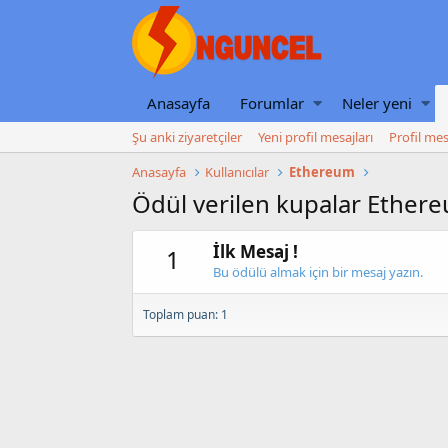
Anasayfa
Forumlar
Neler yeni
Şu anki ziyaretçiler
Yeni profil mesajları
Profil mes
Anasayfa
Kullanıcılar
Ethereum
Ödül verilen kupalar Ether
İlk Mesaj !
1
Bu ödülü almak için bir mesaj yazın.
Toplam puan: 1