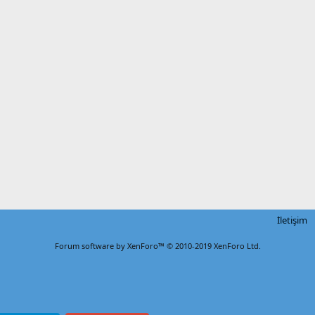
İletişim
Forum software by XenForo™
© 2010-2019 XenForo Ltd.